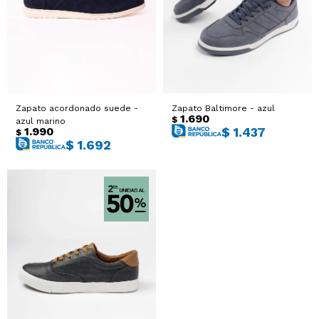
Sacos
T-shirts y Tops
Trajes
Ver todo
Abrigos
Zapato acordonado suede -
Zapato Baltimore - azul
1.690
$
azul marino
Ver todo
1.990
$
1.437
$
$
1.692