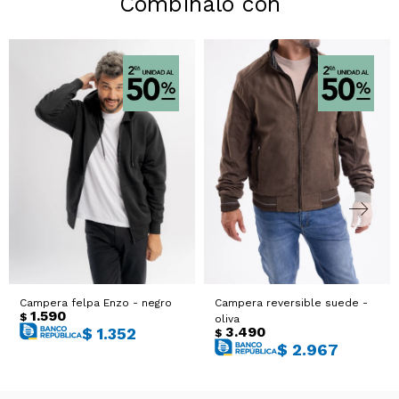
Combinalo con
Campera felpa Enzo - negro
Campera reversible suede -
1.590
$
oliva
3.490
$
1.352
$
$
2.967