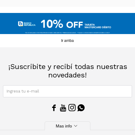
Ir arriba
¡Suscribite y recibí todas nuestras
novedades!
SUSCRIBIRME




expand_more
Mas info