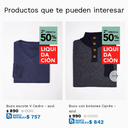
Productos que te pueden interesar
Buzo escote V Cedro - azul
Buzo con botones Ciprés -
890
990
$
$
azul
990
1.290
$
757
$
$
$
842