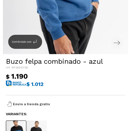
Sacos
T-shirts y Tops
Trajes
Ver todo
Abrigos
subdirectory_arrow_left
Combinalo con
Ver todo
Buzo felpa combinado - azul
BF26247/26
1.190
$
$
1.012
shopping_bag_speed
Envio a tienda gratis
VARIANTES: