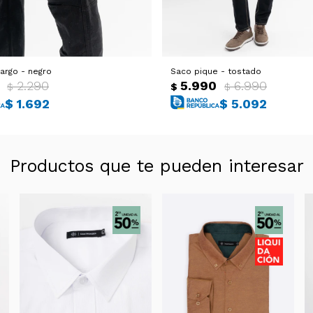
argo - negro
Saco pique - tostado
2.290
5.990
6.990
$
$
$
$
1.692
$
5.092
Productos que te pueden interesar