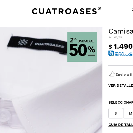
Camisa 
65/35
NOTIFICARME
1.490
$
$
shopping_bag_speed
Envio a t
VER DETALL
SELECCIONAR
S
M
GUÍA DE TAL