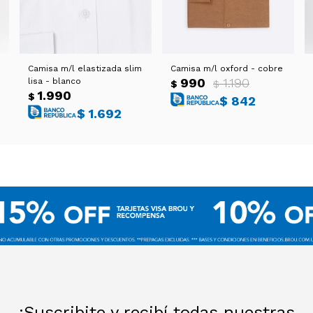
Camisa m/l elastizada slim
Camisa m/l oxford - cobre
990
1.190
lisa - blanco
$
$
1.990
$
$
842
$
1.692
¡Suscribite y recibí todas nuestras