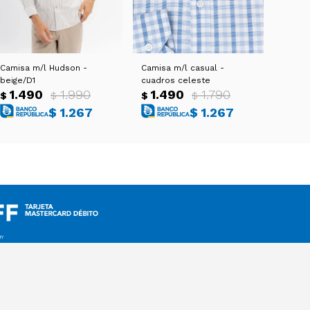
Camisa m/l Hudson -
Camisa m/l casual -
beige/D1
cuadros celeste
1.490
1.990
1.490
1.790
$
$
$
$
$
1.267
$
1.267