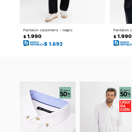
Pantalon carpintero - negro
Pantalon c
1.990
1.990
$
$
$
1.692