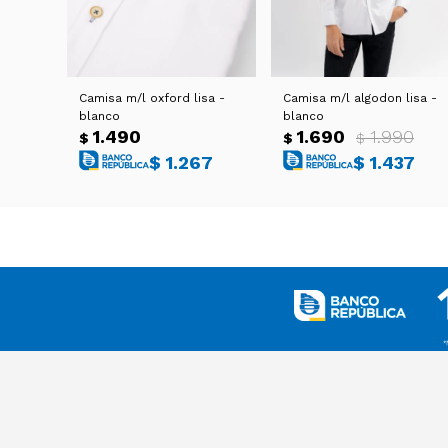
Camisa m/l oxford lisa -
Camisa m/l algodon lisa -
blanco
blanco
1.490
1.690
1.990
$
$
$
$
1.267
$
1.437