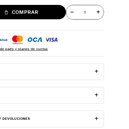
remove
add
COMPRAR
de pago y planes de cuotas
Y DEVOLUCIONES