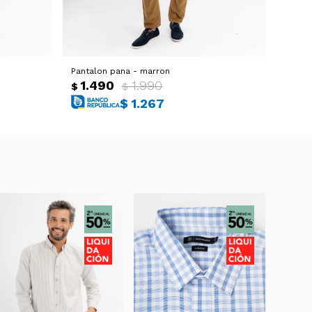
Pantalon pana - marron
Pantal
1.490
1.990
1.
$
$
$
$
1.267