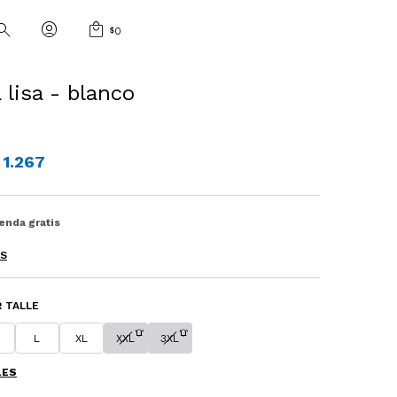
$
0
lisa - blanco
1.267
ienda gratis
ES
 TALLE
L
XL
XXL
3XL
LES