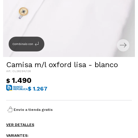
Sacos
T-shirts y Tops
Trajes
Ver todo
Abrigos
subdirectory_arrow_left
Combinalo con
Ver todo
Camisa m/l oxford lisa - blanco
CL26294/I26
1.490
$
$
1.267
shopping_bag_speed
Envio a tienda gratis
VER DETALLES
VARIANTES: