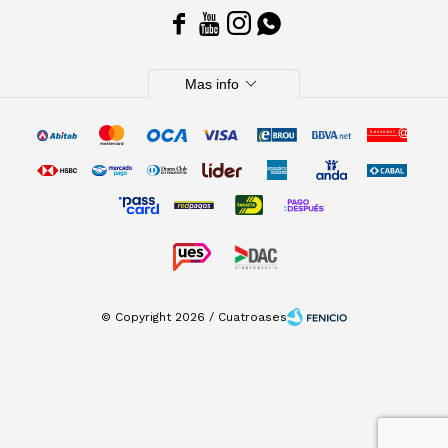




expand_more
Mas info
© Copyright 2026 / Cuatroases