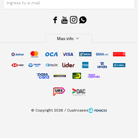
SUSCRIBIRME




expand_more
Mas info
© Copyright 2026 / Cuatroases