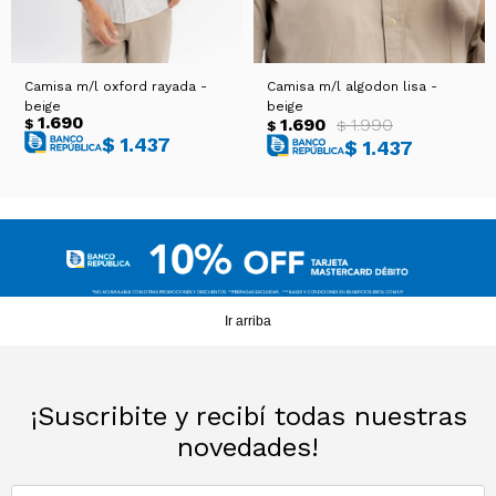
Camisa m/l oxford rayada -
Camisa m/l algodon lisa -
beige
beige
1.690
1.690
1.990
$
$
$
$
1.437
$
1.437
Ir arriba
¡Suscribite y recibí todas nuestras
novedades!