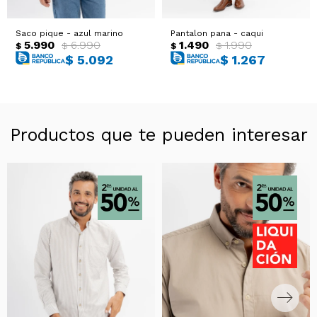
Saco pique - azul marino
Pantalon pana - caqui
5.990
6.990
1.490
1.990
$
$
$
$
$
5.092
$
1.267
Productos que te pueden interesar