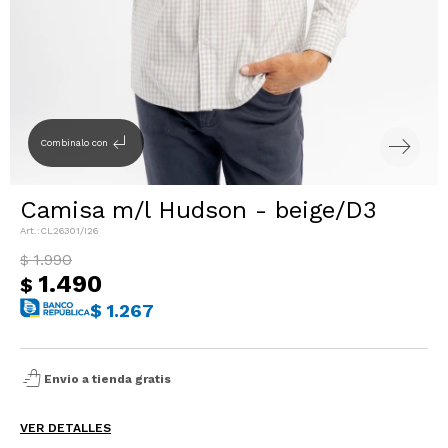
Sacos
T-shirts y Tops
Trajes
Ver todo
Abrigos
subdirectory_arrow_left
Combinalo con
Ver todo
Camisa m/l Hudson - beige/D3
CL26301/I26
1.990
$
1.490
$
$
1.267
shopping_bag_speed
Envio a tienda gratis
VER DETALLES