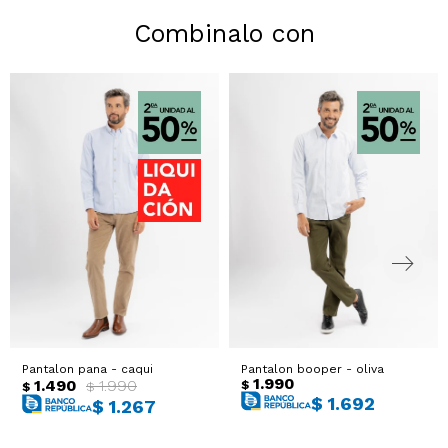
Combinalo con
Pantalon pana - caqui
Pantalon booper - oliva
1.990
1.490
1.990
$
$
$
$
1.692
$
1.267