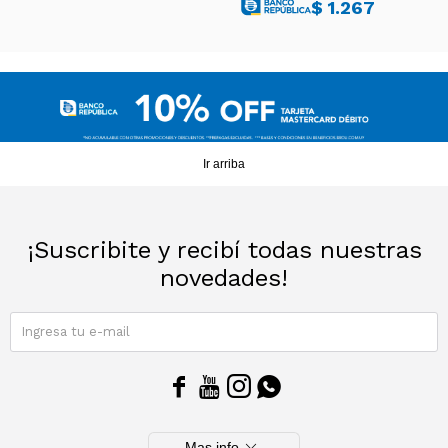
$
1.267
Ir arriba
¡Suscribite y recibí todas nuestras
novedades!
SUSCRIBIRME




expand_more
Mas info