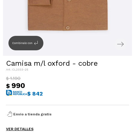
Sacos
T-shirts y Tops
Trajes
Ver todo
Abrigos
subdirectory_arrow_left
Combinalo con
Ver todo
Camisa m/l oxford - cobre
CL2333-25
1.190
$
990
$
$
842
shopping_bag_speed
Envio a tienda gratis
VER DETALLES