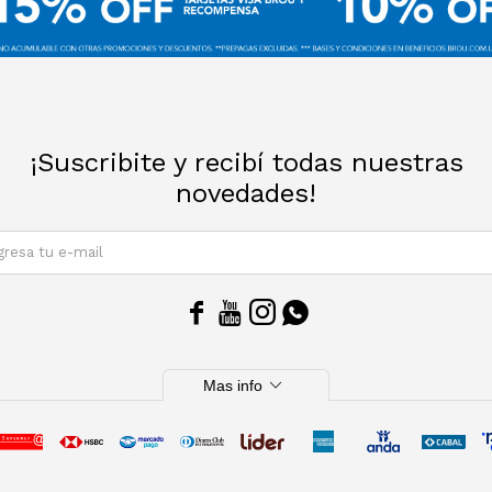
¡Suscribite y recibí todas nuestras
novedades!
SUSCRIBIRM




expand_more
Mas info