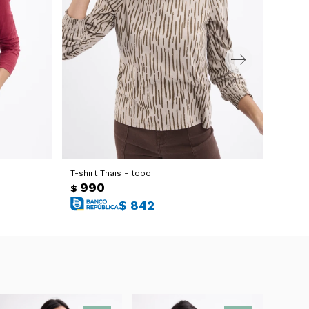
T-shirt Thais - topo
Buzo 
990
99
$
$
$
842