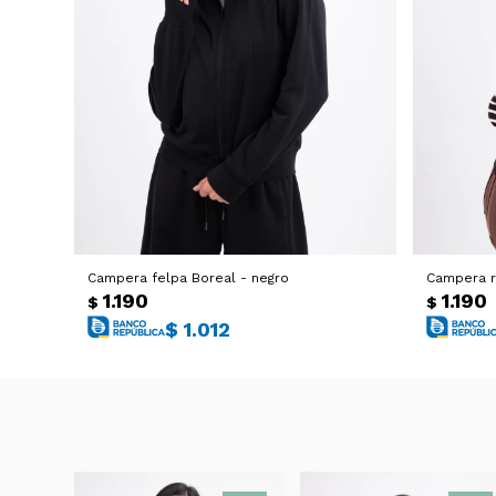
Campera felpa Boreal - negro
Campera r
1.190
1.190
$
$
$
1.012