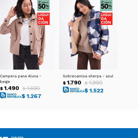
Campera pana Aluna -
Sobrecamisa sherpa - azul
1.790
1.990
beige
$
$
1.490
1.690
$
$
$
1.522
$
1.267