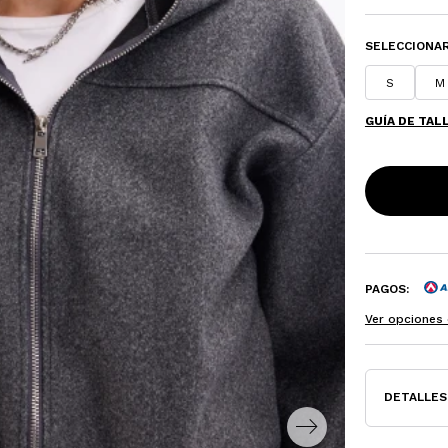
SELECCIONAR
S
M
GUÍA DE TAL
PAGOS:
Ver opciones 
DETALLES