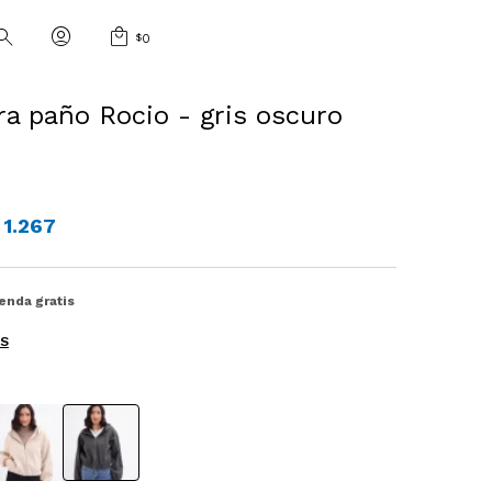
$
0
a paño Rocio - gris oscuro
1.267
ienda gratis
ES