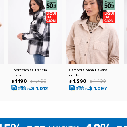
Sobrecamisa franela -
Campera pana Dayana -
negro
crudo
1.190
1.490
1.290
1.490
$
$
$
$
$
1.012
$
1.097