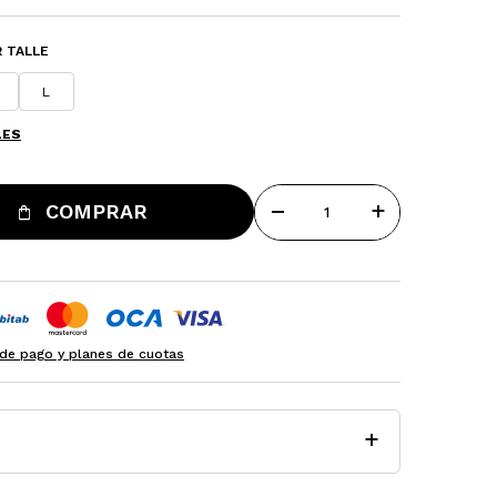
 TALLE
L
LES
remove
add
COMPRAR
de pago y planes de cuotas