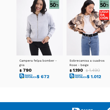
Campera felpa bomber -
Sobrecamisa a cuadros
gris
Rose - beige
790
1.190
1.490
$
$
$
$
672
$
1.012