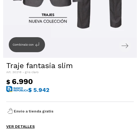
Sacos
T-shirts y Tops
Trajes
Ver todo
Abrigos
subdirectory_arrow_left
Combinalo con
Ver todo
Traje fantasia slim
30218 - gris claro
6.990
$
$
5.942
shopping_bag_speed
Envio a tienda gratis
VER DETALLES