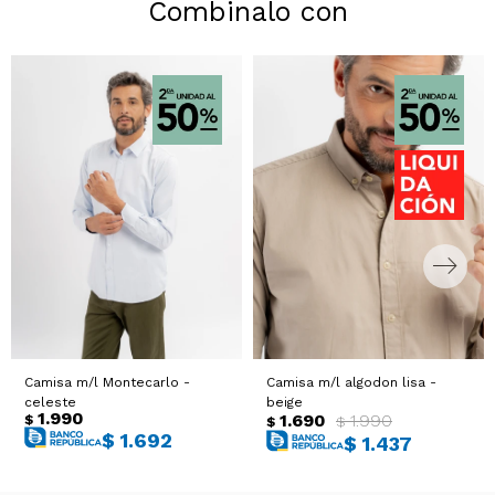
Combinalo con
Camisa m/l Montecarlo -
Camisa m/l algodon lisa -
celeste
beige
1.990
1.690
1.990
$
$
$
$
1.692
$
1.437