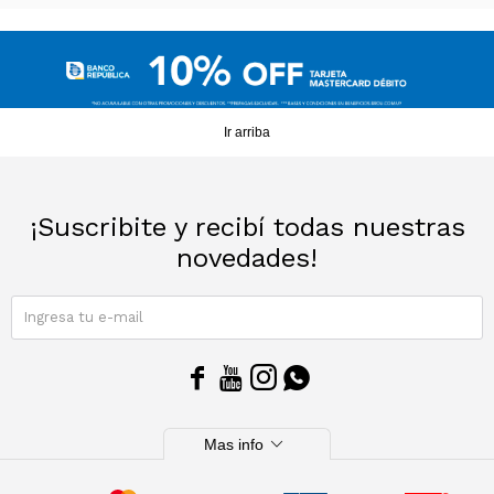
Ir arriba
¡Suscribite y recibí todas nuestras
novedades!
SUSCRIBIRME




expand_more
Mas info