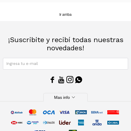
Ir arriba
¡Suscribite y recibí todas nuestras
novedades!
SUSCRIBIRME




expand_more
Mas info