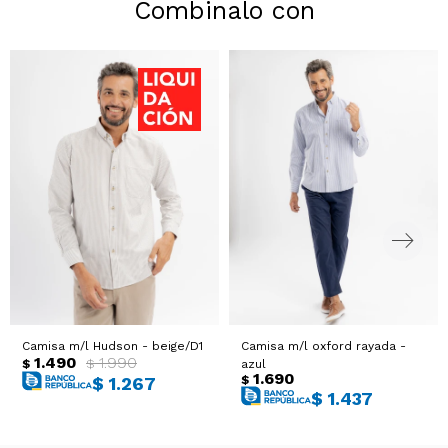
Combinalo con
Camisa m/l Hudson - beige/D1
Camisa m/l oxford rayada -
1.490
1.990
$
$
azul
1.690
$
$
1.267
$
1.437