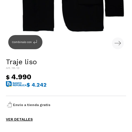
Sacos
T-shirts y Tops
Trajes
Ver todo
Abrigos
subdirectory_arrow_left
Combinalo con
Ver todo
Traje liso
18-13
4.990
$
$
4.242
shopping_bag_speed
Envio a tienda gratis
VER DETALLES