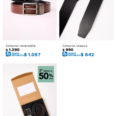
Sacos
T-shirts y Tops
Trajes
Ver todo
Abrigos
Cinturon reversible
Cinturon clasico
Ver todo
1.290
990
$
$
$
1.097
$
842