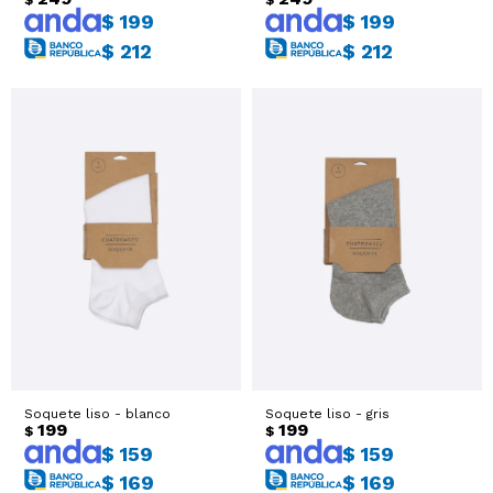
$
199
$
199
$
212
$
212
Soquete liso - blanco
Soquete liso - gris
199
199
$
$
$
159
$
159
$
169
$
169