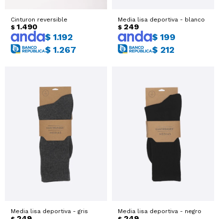
Cinturon reversible
Media lisa deportiva - blanco
1.490
249
$
$
$
1.192
$
199
$
1.267
$
212
Media lisa deportiva - gris
Media lisa deportiva - negro
249
249
$
$