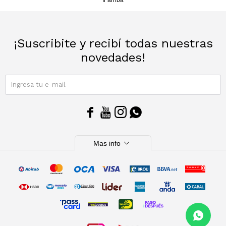
Ir arriba
¡Suscribite y recibí todas nuestras
novedades!
SUSCRIBIRME




expand_more
Mas info