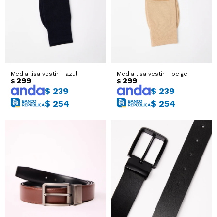
Sacos
T-shirts y Tops
Trajes
Ver todo
Abrigos
Media lisa vestir - azul
Media lisa vestir - beige
299
299
$
$
Ver todo
$
239
$
239
$
254
$
254