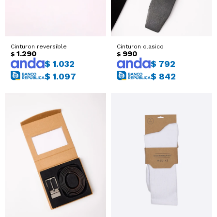
Cinturon reversible
Cinturon clasico
1.290
990
$
$
$
1.032
$
792
$
1.097
$
842