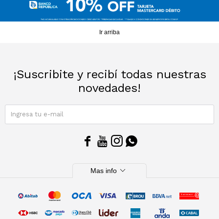
Sacos
T-shirts y Tops
Ir arriba
Trajes
Ver todo
Abrigos
¡Suscribite y recibí todas nuestras
novedades!
Ver todo
SUSCRIBIRME




expand_more
Mas info