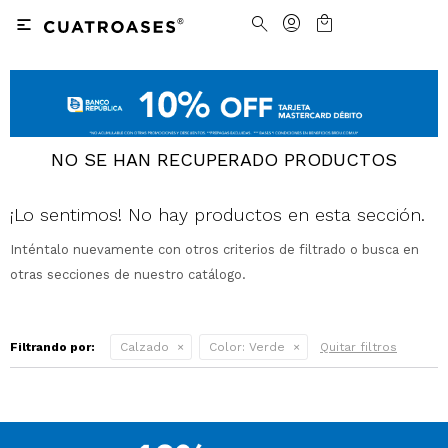

Nosotros
Contacto
Nuestras tiendas
Cómo Comprar
NO SE HAN RECUPERADO PRODUCTOS
Vestimenta
Vestimenta
Trabaja con nosotros
Términos y condiciones
¡Lo sentimos! No hay productos en esta sección.
Accesorios
Accesorios
Camisas
Camisas y Blusas
Inténtalo nuevamente con otros criterios de filtrado o busca en
otras secciones de nuestro catálogo.
Calzado
Calzado
Pantalones
Cinturones
Pantalones
Cinturones
Ver todo
Ver todo
Jeans
Medias
Ver todo
Jeans
Carteras
Ver todo
Filtrando por:
Calzado
Color:
Verde
Quitar filtros
Buzos
Ver todo
Abrigos y Chaquetas
Ver todo
Camperas
Tejidos