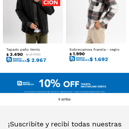
Sacos
T-shirts y Tops
Trajes
Ver todo
Abrigos
Tapado paño Vento
Sobrecamisa franela - negro
Ver todo
1.990
3.490
3.790
$
$
$
$
1.692
$
2.967
Ir arriba
¡Suscribite y recibí todas nuestras