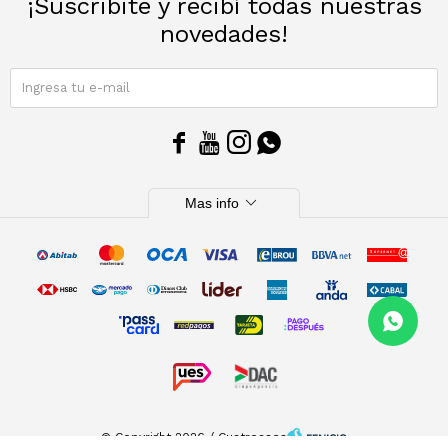
¡Suscribite y recibí todas nuestras
novedades!
SUSCRIBIRME




expand_more
Mas info
© Copyright 2026 / Cuatroases