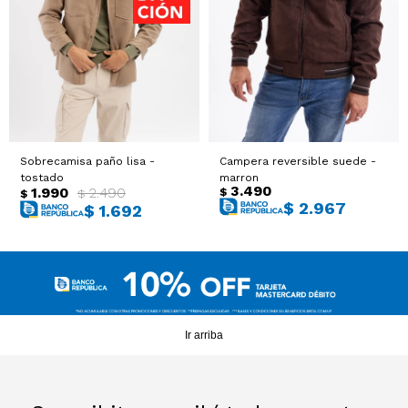
Sacos
T-shirts y Tops
Trajes
Ver todo
Abrigos
Sobrecamisa paño lisa -
Campera reversible suede -
Ver todo
tostado
marron
3.490
1.990
2.490
$
$
$
$
2.967
$
1.692
Ir arriba