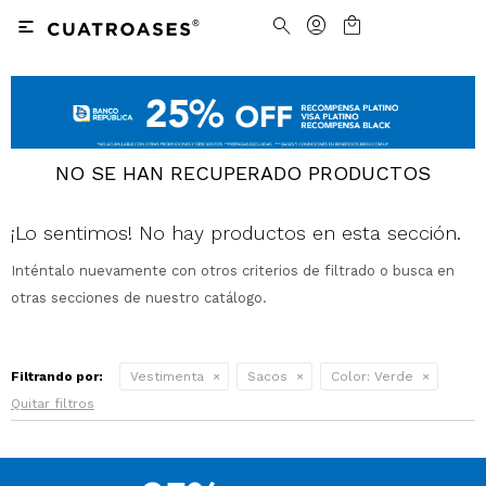

Nosotros
Contacto
Nuestras tiendas
Cómo Comprar
NO SE HAN RECUPERADO PRODUCTOS
Vestimenta
Vestimenta
Trabaja con nosotros
Términos y condiciones
¡Lo sentimos! No hay productos en esta sección.
Accesorios
Accesorios
Camisas
Camisas y Blusas
Inténtalo nuevamente con otros criterios de filtrado o busca en
otras secciones de nuestro catálogo.
Calzado
Calzado
Pantalones
Cinturones
Pantalones
Cinturones
Ver todo
Ver todo
Jeans
Medias
Ver todo
Jeans
Carteras
Ver todo
Filtrando por:
Vestimenta
Sacos
Color:
Verde
Quitar filtros
Buzos
Ver todo
Abrigos y Chaquetas
Ver todo
Camperas
Tejidos