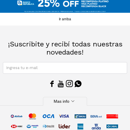
Sacos
T-shirts y Tops
Ir arriba
Trajes
Ver todo
Abrigos
¡Suscribite y recibí todas nuestras
novedades!
Ver todo
SUSCRIBIRME




expand_more
Mas info