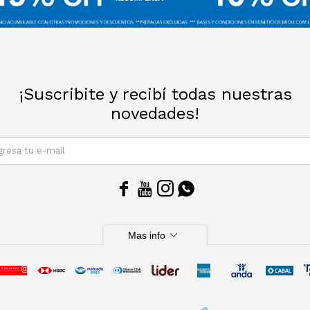
¡Suscribite y recibí todas nuestras
novedades!
SUSCRIBIRM




expand_more
Mas info