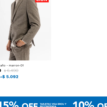
año - marron-D1
0
6.490
$
$
5.092