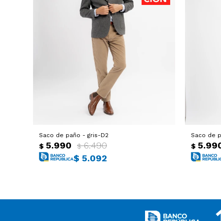
Saco de paño - gris-D2
Saco de p
5.990
6.490
5.99
$
$
$
$
5.092