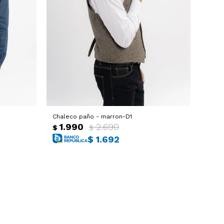
Chaleco paño - marron-D1
1.990
2.690
$
$
$
1.692