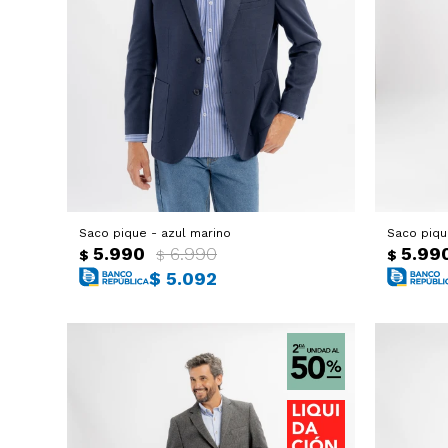
Saco pique - azul marino
Saco piqu
5.990
6.990
5.99
$
$
$
$
5.092