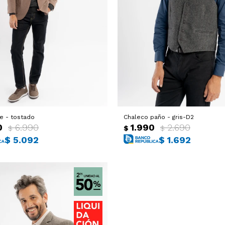
e - tostado
Chaleco paño - gris-D2
0
6.990
1.990
2.690
$
$
$
$
5.092
$
1.692