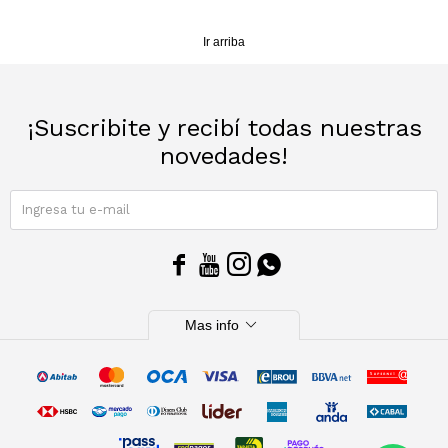
Sacos
T-shirts y Tops
Ir arriba
Trajes
Ver todo
¡Suscribite y recibí todas nuestras
Abrigos
novedades!
Ver todo
SUSCRIBIRME




expand_more
Mas info