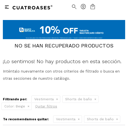

Nosotros
Contacto
Nuestras tiendas
Cómo Comprar
NO SE HAN RECUPERADO PRODUCTOS
Vestimenta
Vestimenta
Trabaja con nosotros
Términos y condiciones
¡Lo sentimos! No hay productos en esta sección.
Accesorios
Accesorios
Camisas
Camisas y Blusas
Inténtalo nuevamente con otros criterios de filtrado o busca en
otras secciones de nuestro catálogo.
Calzado
Calzado
Pantalones
Cinturones
Pantalones
Cinturones
Ver todo
Ver todo
Jeans
Medias
Ver todo
Jeans
Carteras
Ver todo
Filtrando por:
Vestimenta
Shorts de baño
Color:
Beige
Quitar filtros
Buzos
Ver todo
Abrigos y Chaquetas
Ver todo
Te recomendamos quitar:
Vestimenta
Shorts de baño
Camperas
Tejidos