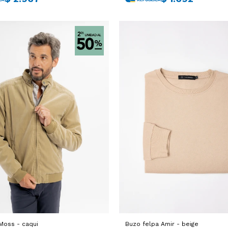
oss - caqui
Buzo felpa Amir - beige