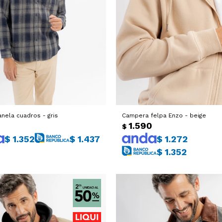
nela cuadros - gris
Campera felpa Enzo - beige
0
1.590
$
$
1.352
$
1.437
$
1.272
$
1.352