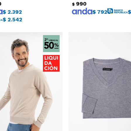
0
990
$
$
2.392
$
792
$
2.542