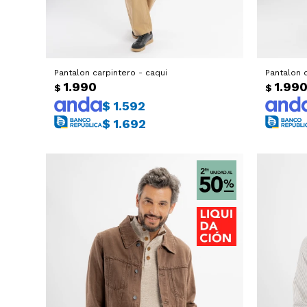
Pantalon carpintero - caqui
Pantalon 
1.990
1.99
$
$
$
1.592
$
1.692