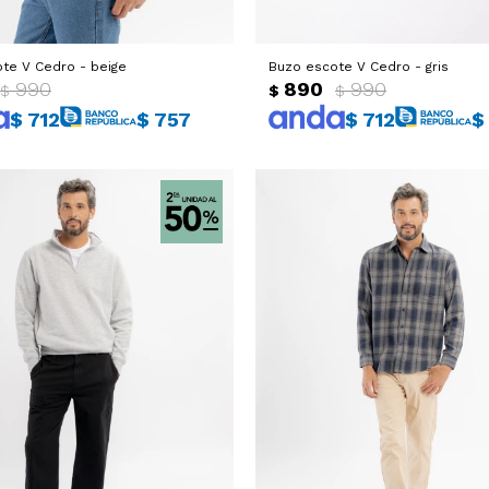
te V Cedro - beige
Buzo escote V Cedro - gris
990
890
990
$
$
$
$
712
$
757
$
712
$