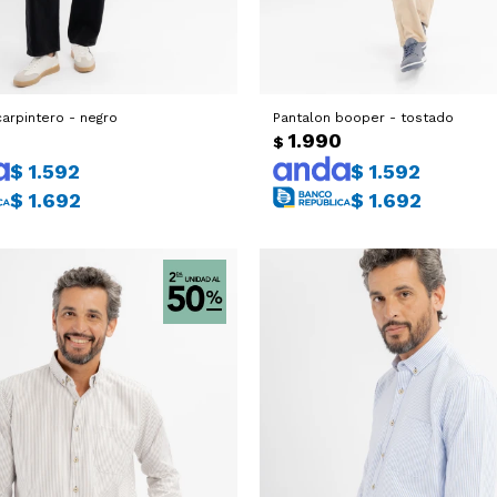
carpintero - negro
Pantalon booper - tostado
0
1.990
$
$
1.592
$
1.592
$
1.692
$
1.692