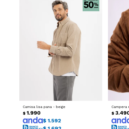
Camisa lisa pana - beige
Campera r
1.990
3.49
$
$
$
1.592
$
1.692