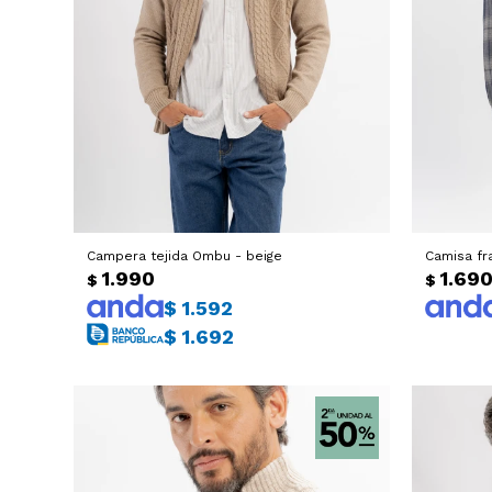
Campera tejida Ombu - beige
Camisa fra
1.990
1.69
$
$
$
1.592
$
1.692