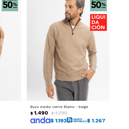
Buzo medio cierre Álamo - beige
1.490
1.790
$
$
$
1.192
$
1.267