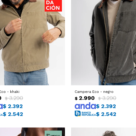
co - khaki
Campera Eco - negro
0
3.290
2.990
3.290
$
$
$
$
2.392
$
2.392
$
2.542
$
2.542