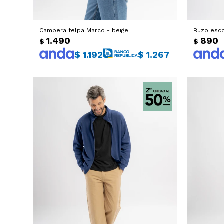
Campera felpa Marco - beige
Buzo esco
1.490
890
$
$
$
1.192
$
1.267