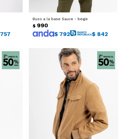
Buzo a la base Sauce - beige
990
$
757
$
792
$
842