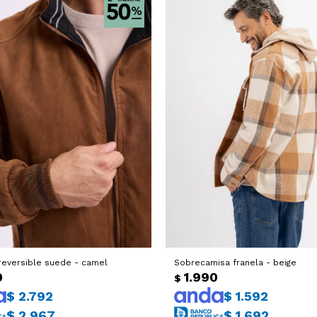
eversible suede - camel
Sobrecamisa franela - beige
0
1.990
$
$
2.792
$
1.592
$
2.967
$
1.692