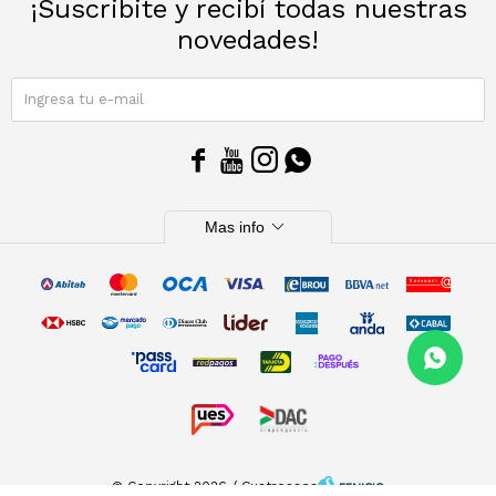
¡Suscribite y recibí todas nuestras
novedades!
SUSCRIBIRME




expand_more
Mas info
© Copyright 2026 / Cuatroases