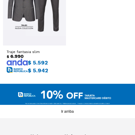
Sacos
T-shirts y Tops
Trajes
Ver todo
Abrigos
Traje fantasia slim
Ver todo
6.990
$
$
5.592
$
5.942
Ir arriba