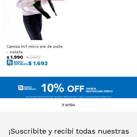
Sacos
T-shirts y Tops
Trajes
Ver todo
Abrigos
Camisa m/l micro pie de pulle
- violeta
Ver todo
1.990
2.190
$
$
$
1.692
Ir arriba
¡Suscribite y recibí todas nuestras