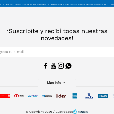
¡Suscribite y recibí todas nuestras
novedades!
SUSCRIBIRM




expand_more
Mas info
© Copyright 2026 / Cuatroases