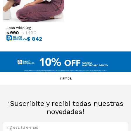
Sacos
T-shirts y Tops
Trajes
Ver todo
Jean wide leg
990
1.490
$
$
$
842
Abrigos
Ver todo
Ir arriba
¡Suscribite y recibí todas nuestras
novedades!
SUSCRIBIRME