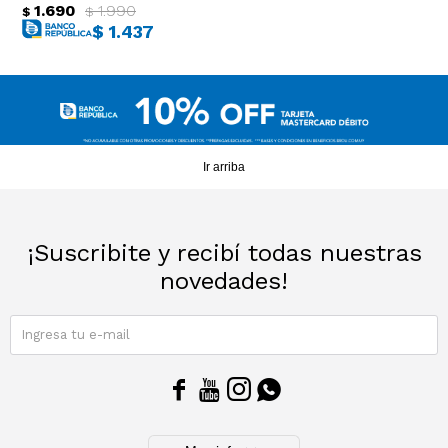
1.690
1.990
$
$
$
1.437
Ir arriba
¡Suscribite y recibí todas nuestras
novedades!
SUSCRIBIRME



