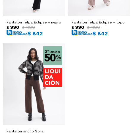
Sacos
T-shirts y Tops
Pantalon felpa Eclipse - negro
Pantalon felpa Eclipse - topo
Trajes
Ver todo
990
1.190
990
1.190
$
$
$
$
$
842
$
842
Abrigos
Ver todo
Pantalon ancho Sora