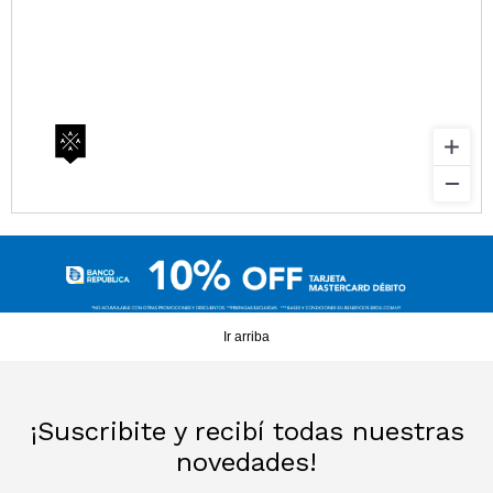
Sacos
T-shirts y Tops
Trajes
Ver todo
Abrigos
Ver todo
Ir arriba
¡Suscribite y recibí todas nuestras
novedades!