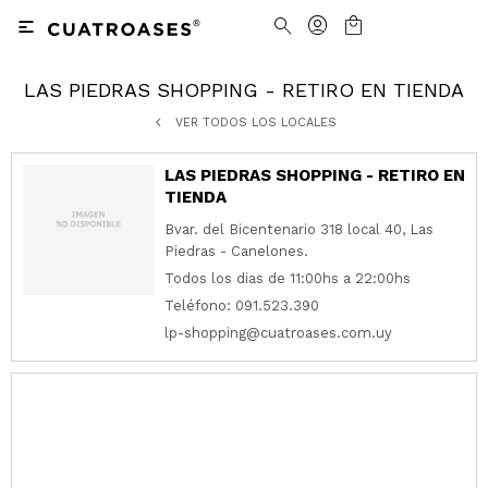

LAS PIEDRAS SHOPPING - RETIRO EN TIENDA
Nosotros
Contacto
VER TODOS LOS LOCALES
Nuestras tiendas
Cómo Comprar
LAS PIEDRAS SHOPPING - RETIRO EN
Vestimenta
Vestimenta
TIENDA
Trabaja con nosotros
Términos y condiciones
Bvar. del Bicentenario 318 local 40, Las
Accesorios
Accesorios
Camisas
Camisas y Blusas
Piedras - Canelones.
Todos los dias de 11:00hs a 22:00hs
Calzado
Calzado
Pantalones
Cinturones
Pantalones
Cinturones
Teléfono: 091.523.390
lp-shopping@cuatroases.com.uy
Ver todo
Ver todo
Jeans
Medias
Ver todo
Jeans
Carteras
Ver todo
Buzos
Ver todo
Abrigos y Chaquetas
Ver todo
Camperas
Tejidos