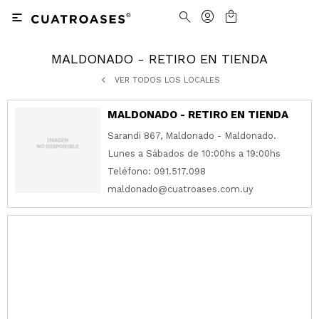

MALDONADO - RETIRO EN TIENDA
Nosotros
Contacto
VER TODOS LOS LOCALES
Nuestras tiendas
Cómo Comprar
MALDONADO - RETIRO EN TIENDA
Vestimenta
Vestimenta
Trabaja con nosotros
Términos y condiciones
Sarandi 867, Maldonado - Maldonado.
Lunes a Sábados de 10:00hs a 19:00hs
Accesorios
Accesorios
Camisas
Camisas y Blusas
Teléfono: 091.517.098
maldonado@cuatroases.com.uy
Calzado
Calzado
Pantalones
Cinturones
Pantalones
Cinturones
Ver todo
Ver todo
Jeans
Medias
Ver todo
Jeans
Carteras
Ver todo
Buzos
Ver todo
Abrigos y Chaquetas
Ver todo
Camperas
Tejidos