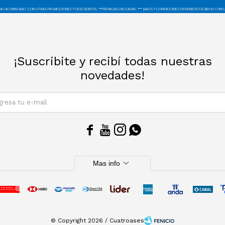
¡Suscribite y recibí todas nuestras
novedades!
SUSCRIBIRM




expand_more
Mas info
© Copyright 2026 / Cuatroases