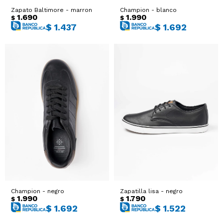
Zapato Baltimore - marron
Champion - blanco
1.690
1.990
$
$
$
1.437
$
1.692
Champion - negro
Zapatilla lisa - negro
1.990
1.790
$
$
$
1.692
$
1.522