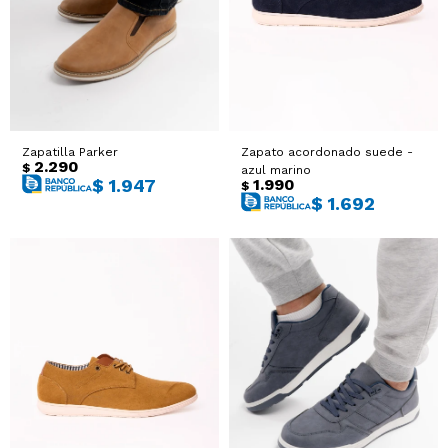
Sacos
T-shirts y Tops
Trajes
Ver todo
Abrigos
Zapatilla Parker
Zapato acordonado suede -
2.290
$
azul marino
Ver todo
1.990
$
1.947
$
$
1.692