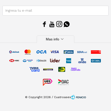
SUSCRIBIRME




expand_more
Mas info
© Copyright 2026 / Cuatroases