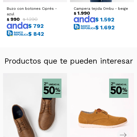
Buzo con botones Ciprés -
Campera tejida Ombu - beige
1.990
$
azul
990
1.290
$
1.592
$
$
$
792
$
1.692
$
842
Productos que te pueden interesar