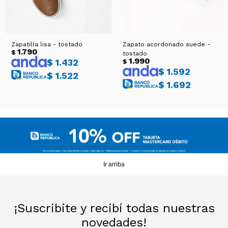
Zapatilla lisa - tostado
Zapato acordonado suede -
1.790
$
tostado
1.990
$
1.432
$
$
1.592
$
1.522
$
1.692
Ir arriba
¡Suscribite y recibí todas nuestras
novedades!