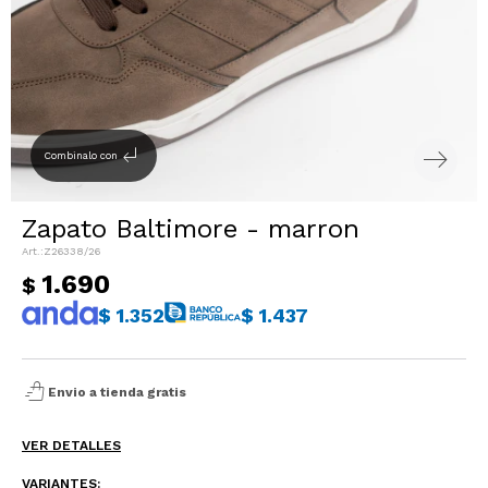
Sacos
T-shirts y Tops
Trajes
Ver todo
Abrigos
subdirectory_arrow_left
Combinalo con
Ver todo
Zapato Baltimore - marron
Z26338/26
1.690
$
$
1.352
$
1.437
shopping_bag_speed
Envio a tienda gratis
VER DETALLES
VARIANTES: