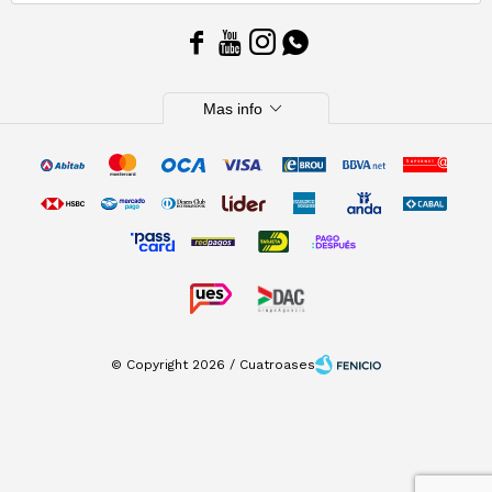




expand_more
Mas info
© Copyright 2026 / Cuatroases