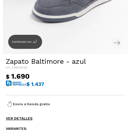
Sacos
T-shirts y Tops
Trajes
Ver todo
Abrigos
subdirectory_arrow_left
Combinalo con
Ver todo
Zapato Baltimore - azul
Z26338/26
1.690
$
$
1.437
shopping_bag_speed
Envio a tienda gratis
VER DETALLES
VARIANTES: