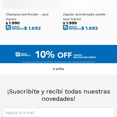
Champion perforado - azul
Zapato acordonado suede -
marino
azul marino
1.990
1.990
$
$
$
1.692
$
1.692
Ir arriba
¡Suscribite y recibí todas nuestras
novedades!
SUSCRIBIRME