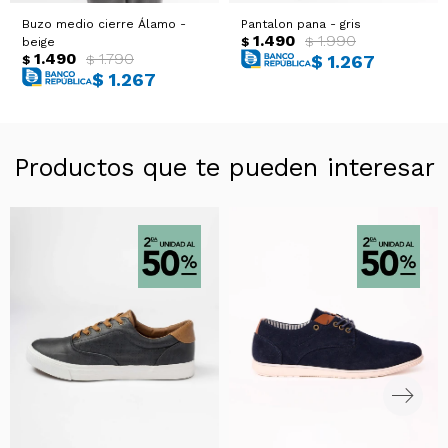
Buzo medio cierre Álamo -
Pantalon pana - gris
1.490
1.990
$
$
beige
1.490
1.790
$
1.267
$
$
$
1.267
Productos que te pueden interesar