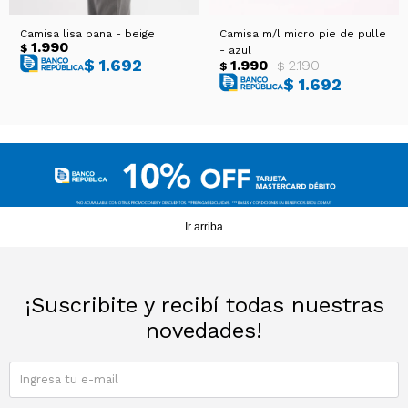
Camisa lisa pana - beige
Camisa m/l micro pie de pulle
1.990
$
- azul
$
1.692
1.990
2.190
$
$
$
1.692
Ir arriba
¡Suscribite y recibí todas nuestras
novedades!
SUSCRIBIRME