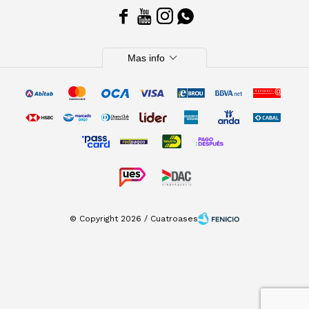




expand_more
Mas info
© Copyright 2026 / Cuatroases