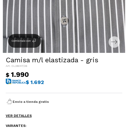
Sacos
T-shirts y Tops
Trajes
Ver todo
Abrigos
subdirectory_arrow_left
Combinalo con
Ver todo
Camisa m/l elastizada - gris
CL26047/26
1.990
$
$
1.692
shopping_bag_speed
Envio a tienda gratis
VER DETALLES
VARIANTES: