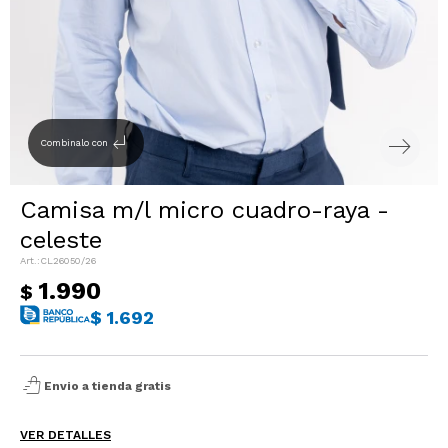
Sacos
T-shirts y Tops
Trajes
Ver todo
Abrigos
subdirectory_arrow_left
Combinalo con
Ver todo
Camisa m/l micro cuadro-raya -
celeste
CL26050/26
1.990
$
$
1.692
shopping_bag_speed
Envio a tienda gratis
VER DETALLES