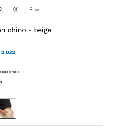
$
0
on chino - beige
2.032
ienda gratis
ES