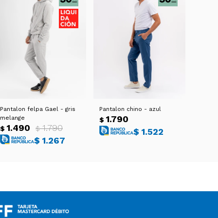
Pantalon felpa Gael - gris
Pantalon chino - azul
1.790
melange
$
1.490
1.790
$
$
$
1.522
$
1.267