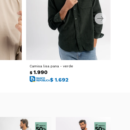
Camisa lisa pana - verde
Camisa
1.990
1.
$
$
$
1.692