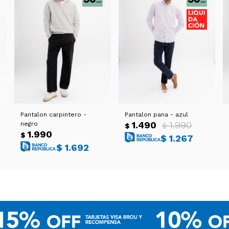
Pantalon carpintero -
Pantalon pana - azul
1.490
1.990
negro
$
$
1.990
$
$
1.267
$
1.692