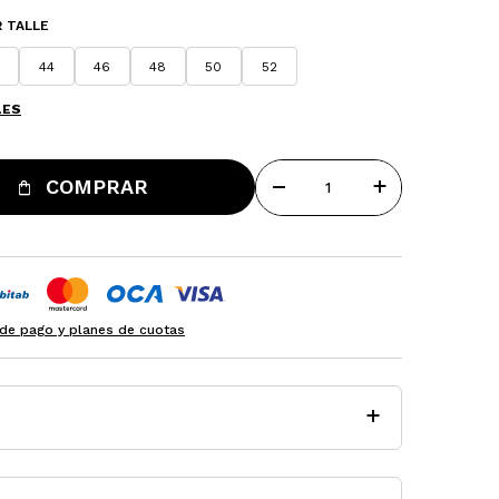
 TALLE
44
46
48
50
52
LES
remove
add
COMPRAR
de pago y planes de cuotas