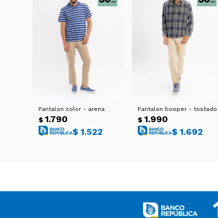
Pantalon color - arena
Pantalon booper - tostado
1.790
1.990
$
$
$
1.522
$
1.692