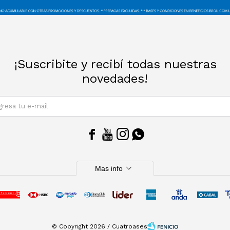
¡Suscribite y recibí todas nuestras
novedades!
SUSCRIBIRM




expand_more
Mas info
© Copyright 2026 / Cuatroases