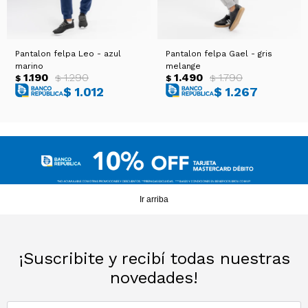
Pantalon felpa Leo - azul
Pantalon felpa Gael - gris
marino
melange
1.190
1.290
1.490
1.790
$
$
$
$
$
1.012
$
1.267
Ir arriba
¡Suscribite y recibí todas nuestras
novedades!