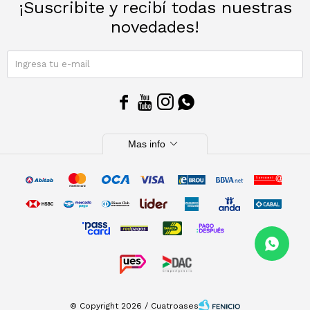
¡Suscribite y recibí todas nuestras
novedades!
SUSCRIBIRME




expand_more
Mas info
© Copyright 2026 / Cuatroases