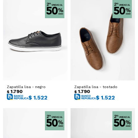
Zapatilla lisa - negro
Zapatilla lisa - tostado
1.790
1.790
$
$
$
1.522
$
1.522