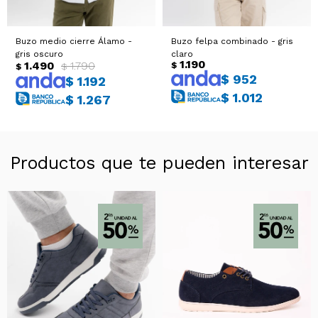
Buzo medio cierre Álamo -
Buzo felpa combinado - gris
gris oscuro
claro
1.190
1.490
1.790
$
$
$
$
952
$
1.192
$
1.012
$
1.267
Productos que te pueden interesar