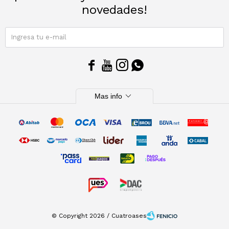
novedades!
SUSCRIBIRME




expand_more
Mas info
© Copyright 2026 / Cuatroases