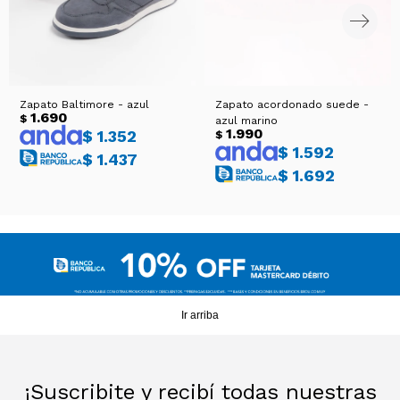
Zapato Baltimore - azul
Zapato acordonado suede -
1.690
$
azul marino
1.990
$
1.352
$
$
1.592
$
1.437
$
1.692
Ir arriba
¡Suscribite y recibí todas nuestras