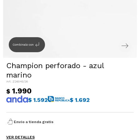
Sacos
T-shirts y Tops
Trajes
Ver todo
Abrigos
subdirectory_arrow_left
Combinalo con
Ver todo
Champion perforado - azul
marino
Z26045/26
1.990
$
$
1.592
$
1.692
shopping_bag_speed
Envio a tienda gratis
VER DETALLES