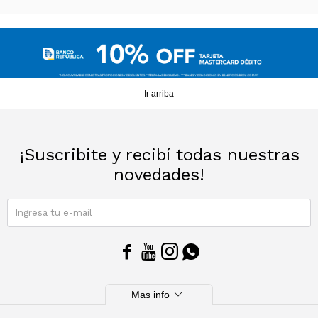
Ir arriba
¡Suscribite y recibí todas nuestras
novedades!
SUSCRIBIRME




expand_more
Mas info