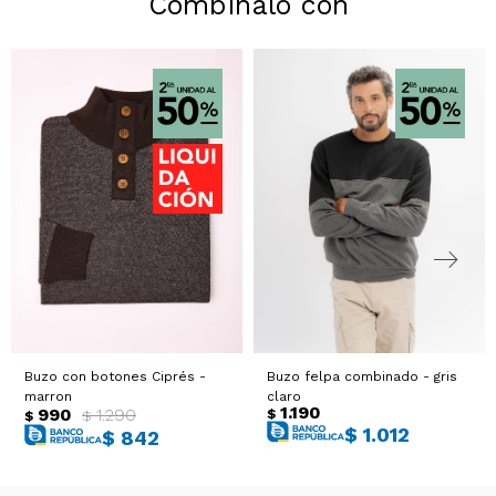
Combinalo con
Buzo con botones Ciprés -
Buzo felpa combinado - gris
marron
claro
1.190
990
1.290
$
$
$
$
1.012
$
842