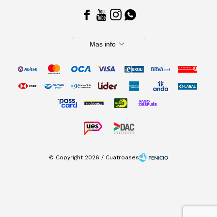




expand_more
Mas info
© Copyright 2026 / Cuatroases