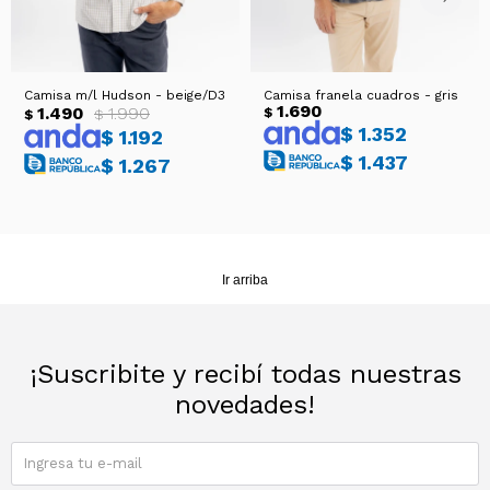
Camisa m/l Hudson - beige/D3
Camisa franela cuadros - gris
1.690
1.490
1.990
$
$
$
$
1.352
$
1.192
$
1.437
$
1.267
Ir arriba
¡Suscribite y recibí todas nuestras
novedades!
SUSCRIBIRME