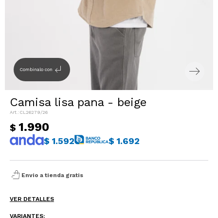
Sacos
T-shirts y Tops
Trajes
Ver todo
Abrigos
subdirectory_arrow_left
Combinalo con
Ver todo
Camisa lisa pana - beige
CL26279/26
1.990
$
$
1.592
$
1.692
shopping_bag_speed
Envio a tienda gratis
VER DETALLES
VARIANTES: