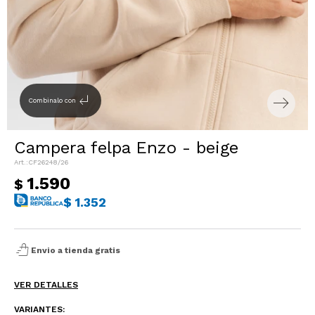
Sacos
T-shirts y Tops
Trajes
Ver todo
Abrigos
subdirectory_arrow_left
Combinalo con
Ver todo
Campera felpa Enzo - beige
CF26248/26
1.590
$
$
1.352
shopping_bag_speed
Envio a tienda gratis
VER DETALLES
VARIANTES: