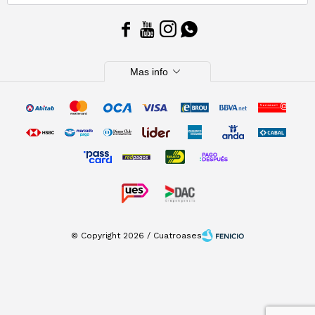




expand_more
Mas info
© Copyright 2026 / Cuatroases