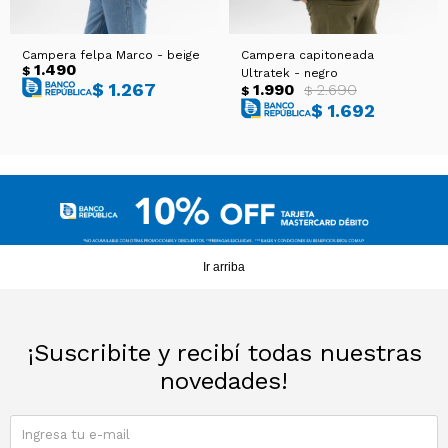
Campera felpa Marco - beige
Campera capitoneada
1.490
$
Ultratek - negro
$
1.267
1.990
2.690
$
$
$
1.692
Ir arriba
¡Suscribite y recibí todas nuestras
novedades!
SUSCRIBIRME