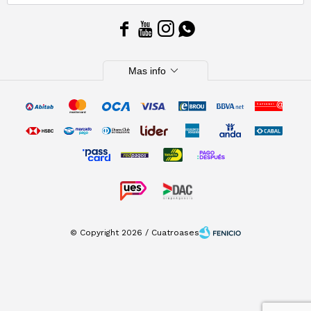




expand_more
Mas info
© Copyright 2026 / Cuatroases