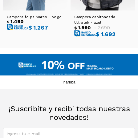
Campera felpa Marco - beige
Campera capitoneada
1.490
$
Ultratek - azul
$
1.267
1.990
2.690
$
$
$
1.692
Ir arriba
¡Suscribite y recibí todas nuestras
novedades!
SUSCRIBIRME