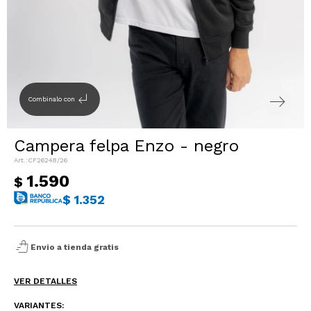
Sacos
T-shirts y Tops
Trajes
Ver todo
Abrigos
subdirectory_arrow_left
Combinalo con
Ver todo
Campera felpa Enzo - negro
CF26248/26
1.590
$
$
1.352
shopping_bag_speed
Envio a tienda gratis
VER DETALLES
VARIANTES: