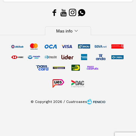




expand_more
Mas info
© Copyright 2026 / Cuatroases