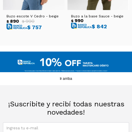
Buzo escote V Cedro - beige
Buzo a la base Sauce - beige
990
890
990
$
$
$
$
842
$
757
Ir arriba
¡Suscribite y recibí todas nuestras
novedades!
SUSCRIBIRME