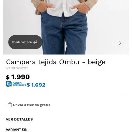
Sacos
T-shirts y Tops
Trajes
Ver todo
Abrigos
subdirectory_arrow_left
Combinalo con
Ver todo
Campera tejida Ombu - beige
CT26332/26
1.990
$
$
1.692
shopping_bag_speed
Envio a tienda gratis
VER DETALLES
VARIANTES: