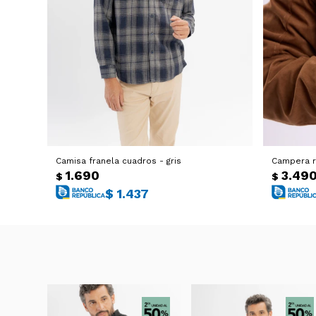
Camisa franela cuadros - gris
Campera r
1.690
3.49
$
$
$
1.437