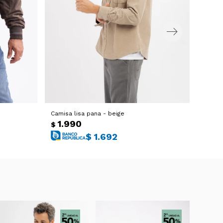
Camisa lisa pana - beige
Campe
1.990
3.
$
$
$
1.692