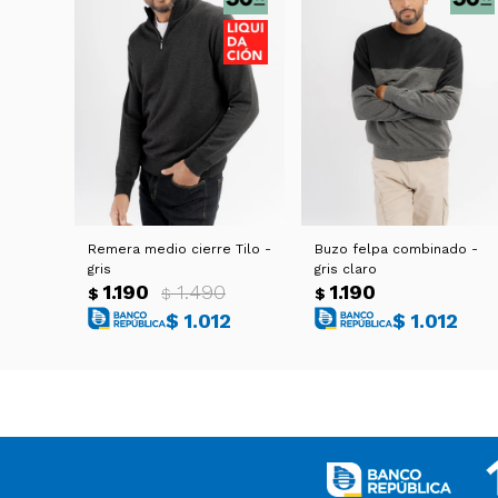
Remera medio cierre Tilo -
Buzo felpa combinado -
gris
gris claro
1.190
1.490
1.190
$
$
$
$
1.012
$
1.012