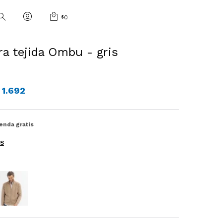
$
0
a tejida Ombu - gris
1.692
ienda gratis
ES