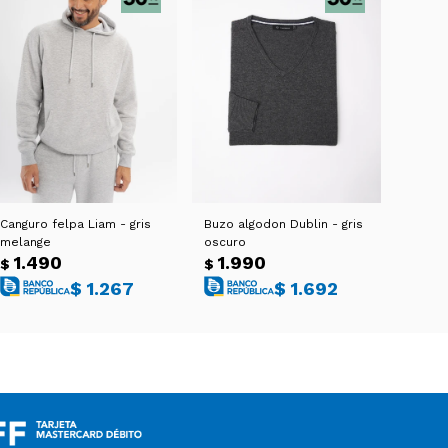
Canguro felpa Liam - gris
Buzo algodon Dublin - gris
melange
oscuro
1.490
1.990
$
$
$
1.267
$
1.692