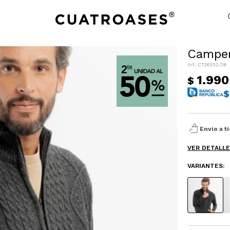
Camper
CT26332/26
NOTIFICARME
1.990
$
$
shopping_bag_speed
Envio a t
VER DETALL
VARIANTES: