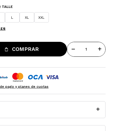
 TALLE
L
XL
XXL
LES
remove
add
COMPRAR
de pago y planes de cuotas