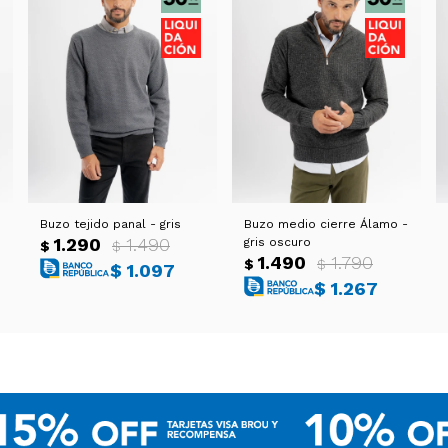
Buzo tejido panal - gris
Buzo medio cierre Álamo -
1.290
1.490
gris oscuro
$
$
1.490
1.790
$
$
$
1.097
$
1.267