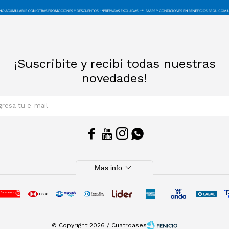
¡Suscribite y recibí todas nuestras
novedades!
SUSCRIBIRM




expand_more
Mas info
© Copyright 2026 / Cuatroases