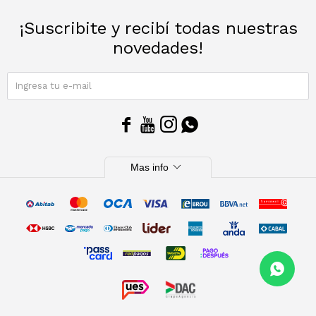
¡Suscribite y recibí todas nuestras
novedades!
SUSCRIBIRME




expand_more
Mas info