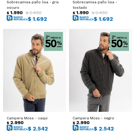
Sobrecamisa paño lisa - gris
Sobrecamisa paño lisa -
oscuro
tostado
1.990
2.490
1.990
2.490
$
$
$
$
$
1.692
$
1.692
Campera Moss - caqui
Campera Moss - negro
2.990
2.990
$
$
$
2.542
$
2.542