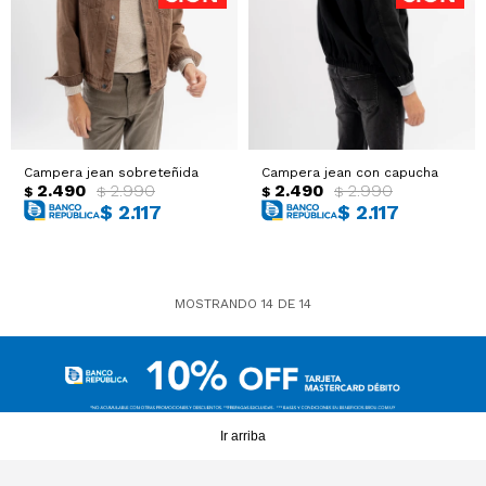
Campera jean sobreteñida
Campera jean con capucha
2.490
2.990
2.490
2.990
$
$
$
$
$
2.117
$
2.117
MOSTRANDO
14
DE
14
Ir arriba