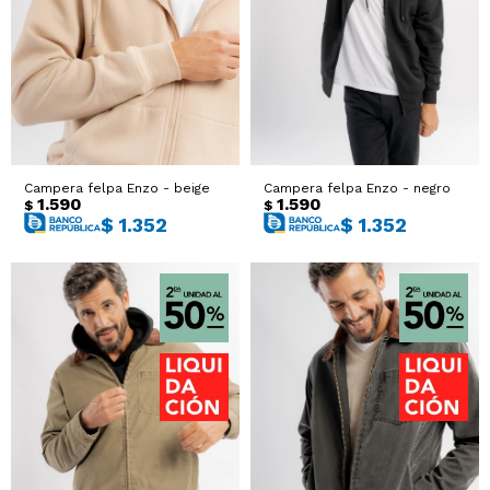
Sacos
T-shirts y Tops
Trajes
Ver todo
Abrigos
Campera felpa Enzo - beige
Campera felpa Enzo - negro
Ver todo
1.590
1.590
$
$
$
1.352
$
1.352