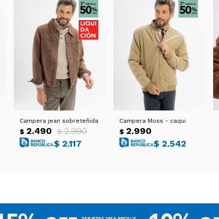
Campera jean sobreteñida
Campera Moss - caqui
2.490
2.990
2.990
$
$
$
$
2.117
$
2.542