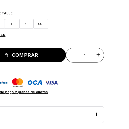
 TALLE
L
XL
XXL
LES
remove
add
COMPRAR
de pago y planes de cuotas