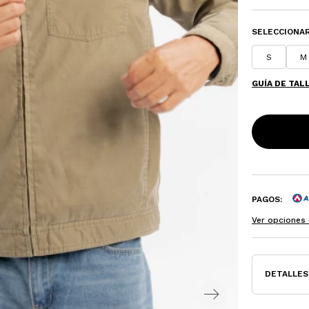
SELECCIONAR
S
M
GUÍA DE TAL
PAGOS:
Ver opciones 
DETALLES