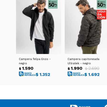
Campera felpa Enzo -
Campera capitoneada
negro
Ultratek - negro
1.590
1.990
2.690
$
$
$
$
1.352
$
1.692