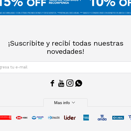
¡Suscribite y recibí todas nuestras
novedades!
SUSCRIBIRM




expand_more
Mas info