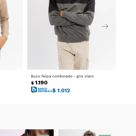
Buzo felpa combinado - gris claro
Camisa
1.190
1.
$
$
$
1.012