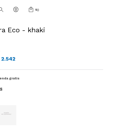
$
0
a Eco - khaki
0
2.542
ienda gratis
ES