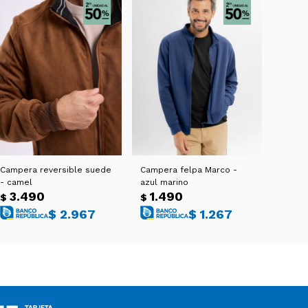
Campera reversible suede
Campera felpa Marco -
- camel
azul marino
3.490
1.490
$
$
$
2.967
$
1.267