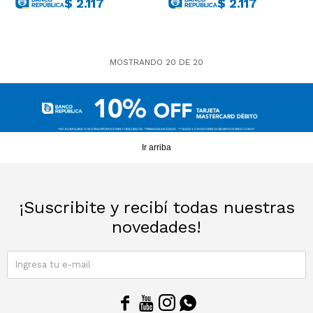
$
2.117
$
2.117
MOSTRANDO
20
DE
20
Ir arriba
¡Suscribite y recibí todas nuestras
novedades!
SUSCRIBIRME



