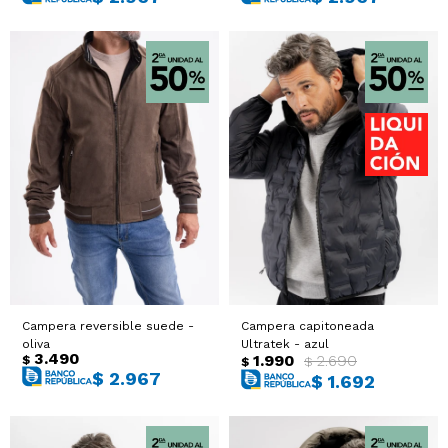
Campera reversible suede -
Campera capitoneada
oliva
Ultratek - azul
3.490
1.990
2.690
$
$
$
$
2.967
$
1.692