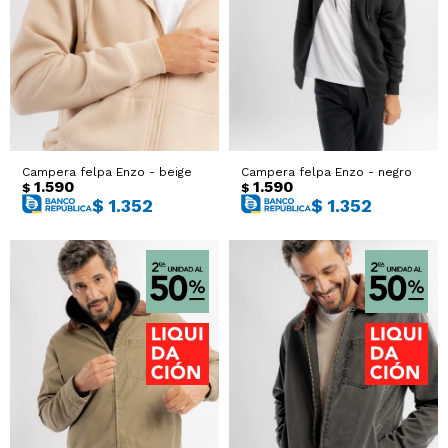
Sacos
T-shirts y Tops
Trajes
Ver todo
Abrigos
Campera felpa Enzo - beige
Campera felpa Enzo - negro
Ver todo
1.590
1.590
$
$
$
1.352
$
1.352