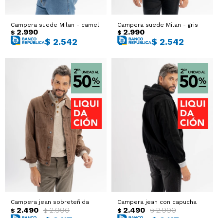
Campera suede Milan - camel
Campera suede Milan - gris
2.990
2.990
$
$
$
2.542
$
2.542
Campera jean sobreteñida
Campera jean con capucha
2.490
2.990
2.490
2.990
$
$
$
$