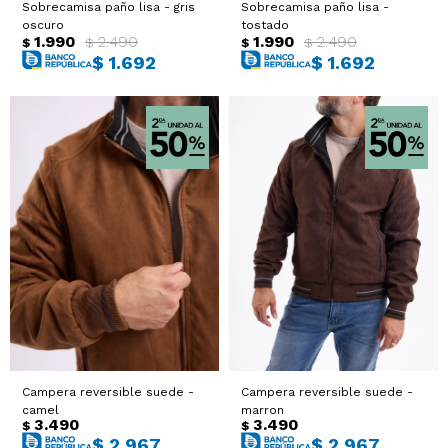
Sobrecamisa paño lisa - gris
Sobrecamisa paño lisa -
oscuro
tostado
1.990
2.490
1.990
2.490
$
$
$
$
$
1.692
$
1.692
Campera reversible suede -
Campera reversible suede -
camel
marron
3.490
3.490
$
$
$
2.967
$
2.967