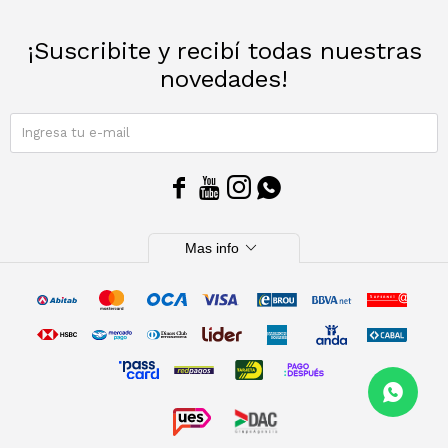
¡Suscribite y recibí todas nuestras
novedades!
SUSCRIBIRME




expand_more
Mas info