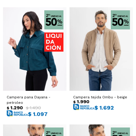
Campera pana Dayana -
Campera tejida Ombu - beige
1.990
$
petroleo
$
1.692
1.290
1.490
$
$
$
1.097