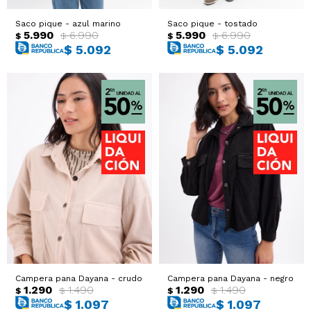
Sacos
T-shirts y Tops
Saco pique - azul marino
Saco pique - tostado
5.990
6.990
5.990
6.990
$
$
$
$
$
5.092
$
5.092
Trajes
Ver todo
Abrigos
Ver todo
Campera pana Dayana - crudo
Campera pana Dayana - negro
1.290
1.490
1.290
1.490
$
$
$
$
$
1.097
$
1.097