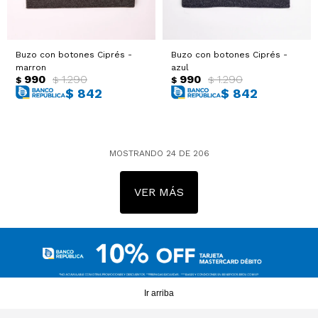
Buzo con botones Ciprés -
Buzo con botones Ciprés -
marron
azul
990
1.290
990
1.290
$
$
$
$
$
842
$
842
MOSTRANDO
24
DE
206
VER MÁS
Ir arriba