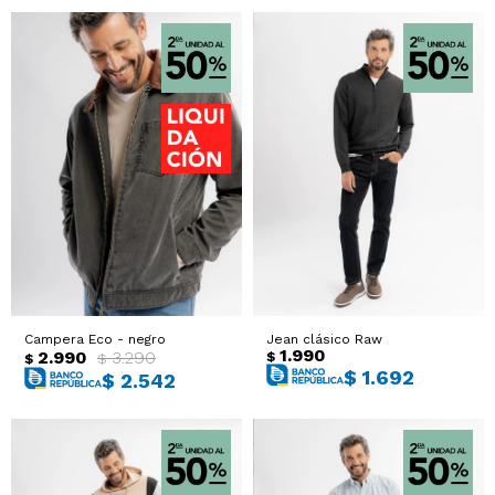
Campera Eco - negro
Jean clásico Raw
1.990
2.990
3.290
$
$
$
$
1.692
$
2.542