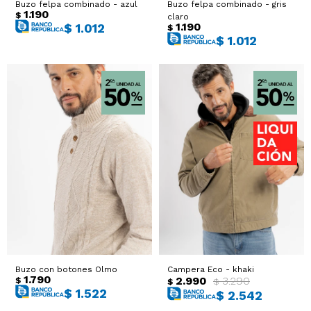
Buzo felpa combinado - azul
Buzo felpa combinado - gris
1.190
$
claro
1.190
$
1.012
$
$
1.012
Buzo con botones Olmo
Campera Eco - khaki
1.790
2.990
3.290
$
$
$
$
1.522
$
2.542