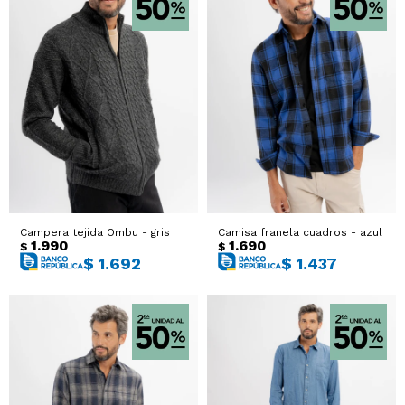
Campera tejida Ombu - gris
Camisa franela cuadros - azul
1.990
1.690
$
$
$
1.692
$
1.437