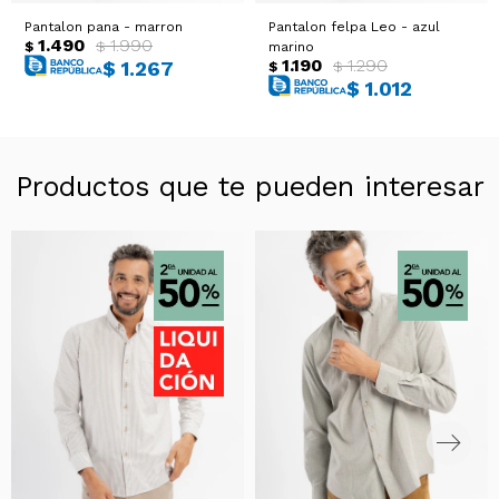
Pantalon pana - marron
Pantalon felpa Leo - azul
1.490
1.990
$
$
marino
1.190
1.290
$
1.267
$
$
$
1.012
Productos que te pueden interesar