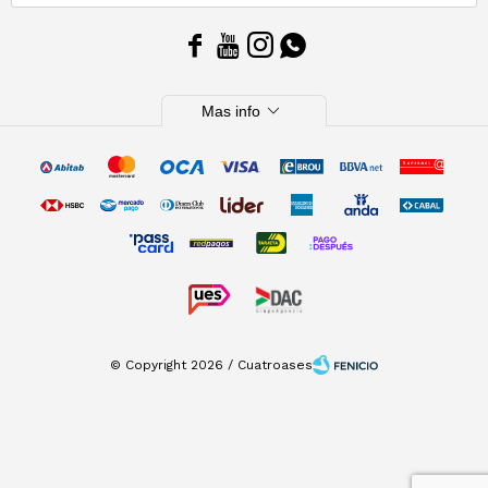




expand_more
Mas info
© Copyright 2026 / Cuatroases