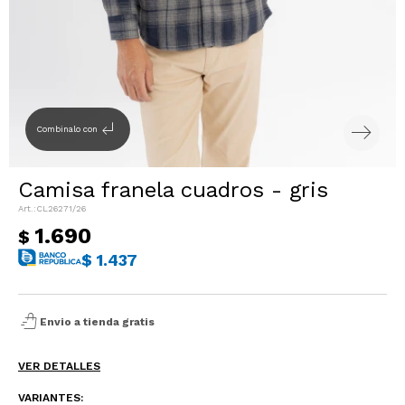
Sacos
T-shirts y Tops
Trajes
Ver todo
Abrigos
subdirectory_arrow_left
Combinalo con
Ver todo
Camisa franela cuadros - gris
CL26271/26
1.690
$
$
1.437
shopping_bag_speed
Envio a tienda gratis
VER DETALLES
VARIANTES: