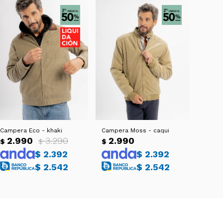
Campera Eco - khaki
Campera Moss - caqui
2.990
3.290
2.990
$
$
$
$
2.392
$
2.392
$
2.542
$
2.542