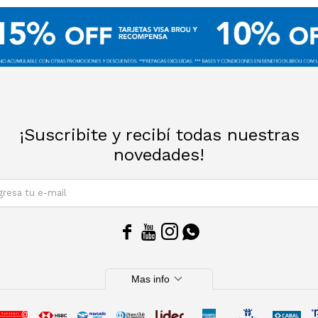
¡Suscribite y recibí todas nuestras
novedades!
SUSCRIBIRM




expand_more
Mas info