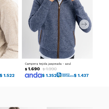
Campera tejida jaspeada - azul
Buzo f
1.690
1.990
1.1
$
$
$
$
1.522
$
1.352
$
1.437