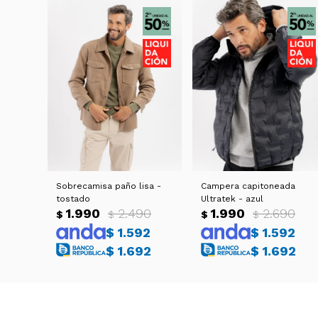
Sobrecamisa paño lisa -
Campera capitoneada
tostado
Ultratek - azul
1.990
2.490
1.990
2.690
$
$
$
$
$
1.592
$
1.592
$
1.692
$
1.692