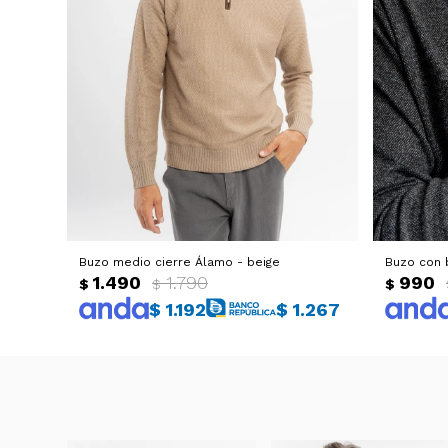
Buzo medio cierre Álamo - beige
Buzo con 
1.490
1.790
990
$
$
$
$
1.192
$
1.267