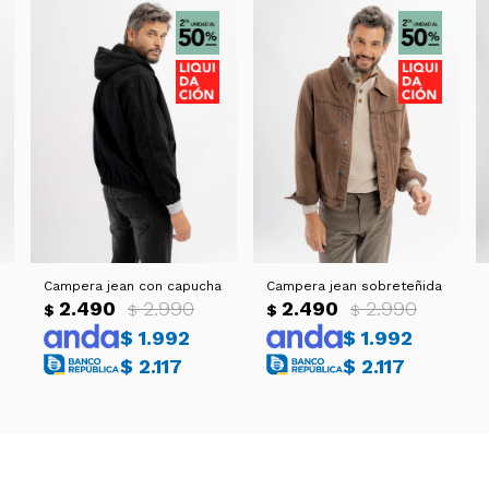
Campera jean con capucha
Campera jean sobreteñida
2.490
2.990
2.490
2.990
$
$
$
$
$
1.992
$
1.992
$
2.117
$
2.117