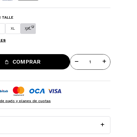
 TALLE
XL
XXL
LES
remove
add
COMPRAR
de pago y planes de cuotas