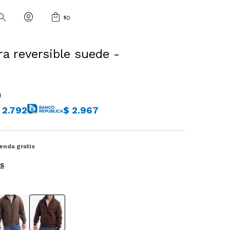
$
0
a reversible suede -
n
0
2.792
$
2.967
ienda gratis
ES