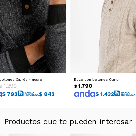
botones Ciprés - negro
Buzo con botones Olmo
1.290
1.790
$
$
$
792
$
842
$
1.432
Productos que te pueden interesar