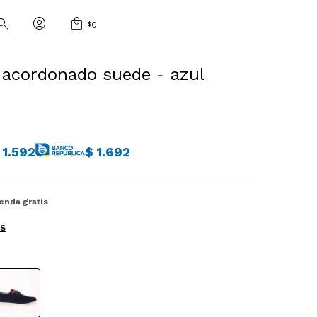
$
0
 acordonado suede - azul
1.592
$
1.692
ienda gratis
ES