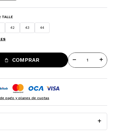
 TALLE
42
43
44
LES
remove
add
COMPRAR
de pago y planes de cuotas