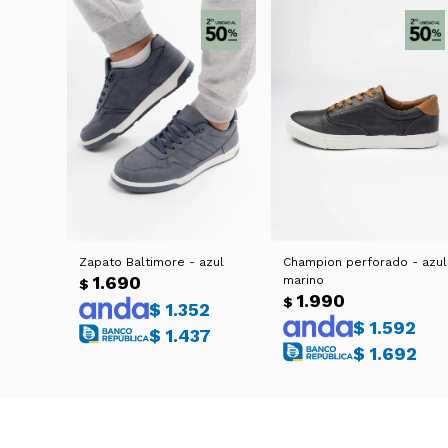
Zapato Baltimore - azul
Champion perforado - azul
1.690
marino
$
1.990
$
$
1.352
$
1.592
$
1.437
$
1.692