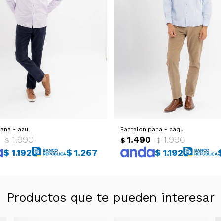
ana - azul
Pantalon pana - caqui
1.990
1.490
1.990
$
$
$
$
1.192
$
1.267
$
1.192
Productos que te pueden interesar