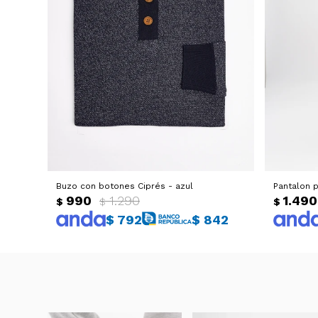
Buzo con botones Ciprés - azul
Pantalon p
990
1.290
1.490
$
$
$
$
792
$
842