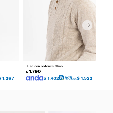
Buzo con botones Olmo
Buzo m
1.790
1.
$
$
$
1.267
$
1.432
$
1.522