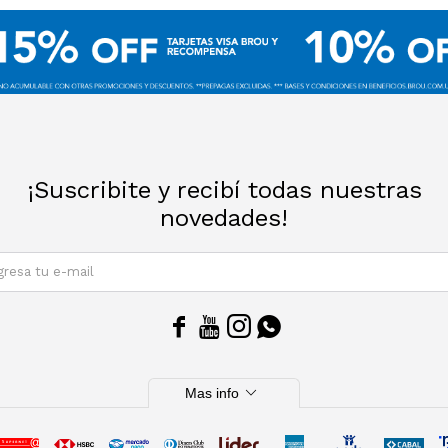
¡Suscribite y recibí todas nuestras
novedades!
SUSCRIBIRM




expand_more
Mas info