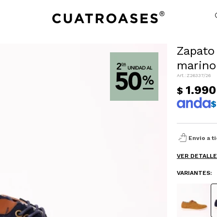
Zapato
marino
NOTIFICARME
Z26337/26
1.990
$
$
shopping_bag_speed
Envio a t
VER DETALL
VARIANTES: