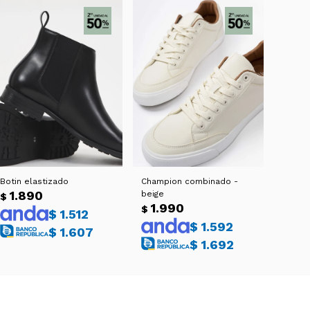
Botin elastizado
Champion combinado -
1.890
beige
$
1.990
$
$
1.512
$
1.592
$
1.607
$
1.692