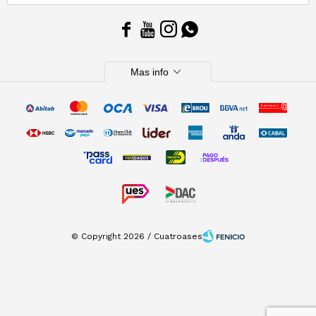




expand_more
Mas info
© Copyright 2026 / Cuatroases