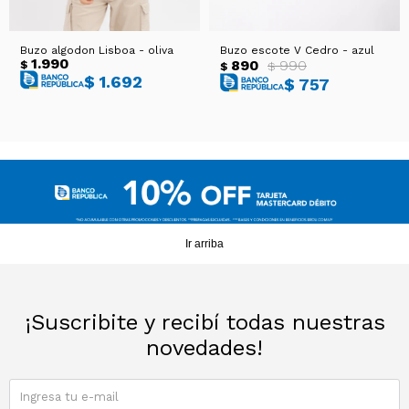
Buzo algodon Lisboa - oliva
Buzo escote V Cedro - azul
1.990
890
990
$
$
$
$
1.692
$
757
Ir arriba
¡Suscribite y recibí todas nuestras
novedades!
SUSCRIBIRME