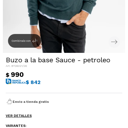
Sacos
T-shirts y Tops
Trajes
Ver todo
Abrigos
subdirectory_arrow_left
Combinalo con
Ver todo
Buzo a la base Sauce - petroleo
BT26321/26
990
$
$
842
shopping_bag_speed
Envio a tienda gratis
VER DETALLES
VARIANTES: