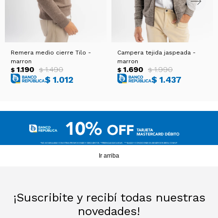
Remera medio cierre Tilo -
Campera tejida jaspeada -
marron
marron
1.190
1.490
1.690
1.990
$
$
$
$
$
1.012
$
1.437
Ir arriba
¡Suscribite y recibí todas nuestras
novedades!