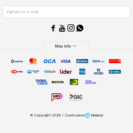
SUSCRIBIRME




expand_more
Mas info
© Copyright 2026 / Cuatroases